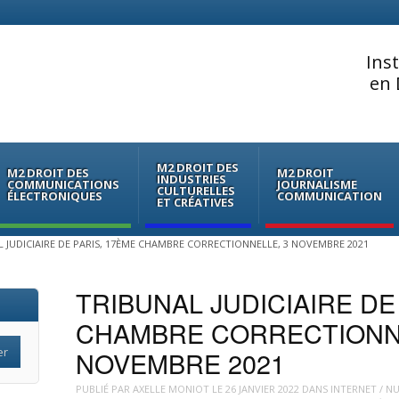
Ins
en 
M2 DROIT DES
M2 DROIT DES
M2 DROIT
INDUSTRIES
COMMUNICATIONS
JOURNALISME
CULTURELLES
ÉLECTRONIQUES
COMMUNICATION
ET CRÉATIVES
 JUDICIAIRE DE PARIS, 17ÈME CHAMBRE CORRECTIONNELLE, 3 NOVEMBRE 2021
TRIBUNAL JUDICIAIRE DE
CHAMBRE CORRECTIONNE
NOVEMBRE 2021
PUBLIÉ PAR
AXELLE MONIOT
LE
26 JANVIER 2022
DANS
INTERNET / N