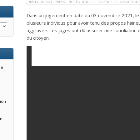
JURISPRUDENCE
,
PRESSE: NOTES DE JURISPRUDENCE
| CONSULTÉ 499
Dans un jugement en date du 03 novembre 2021, le T
plusieurs individus pour avoir tenu des propos haineux
aggravée. Les juges ont dû assurer une conciliation en
du citoyen.
ue
tion
an