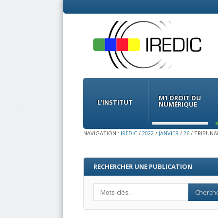
Menu
Skip
to
M1 DROIT DU
content
L’INSTITUT
NUMÉRIQUE
NAVIGATION :
IREDIC
/
2022
/
JANVIER
/
26
/
TRIBUNAL
RECHERCHER UNE PUBLICATION
Search