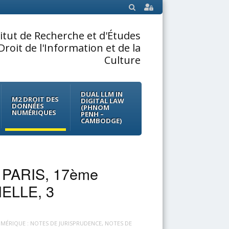
SEARCH
titut de Recherche et d'Études
Droit de l'Information et de la
Culture
DUAL LLM IN
M2 DROIT DES
DIGITAL LAW
DONNÉES
(PHNOM
NUMÉRIQUES
PENH –
CAMBODGE)
 PARIS, 17ème
LLE, 3
UMÉRIQUE : NOTES DE JURISPRUDENCE
,
NOTES DE