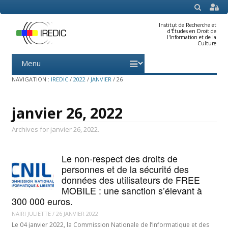
SEARCH
Institut de Recherche et
d'Études en Droit de
l'Information et de la
Culture
Menu
Skip
to
content
NAVIGATION :
IREDIC
/
2022
/
JANVIER
/
26
janvier 26, 2022
Archives for janvier 26, 2022.
Le non-respect des droits de
personnes et de la sécurité des
données des utilisateurs de FREE
MOBILE : une sanction s’élevant à
300 000 euros.
NAÏRI JULIETTE
/
26 JANVIER 2022
Le 04 janvier 2022, la Commission Nationale de l’Informatique et des