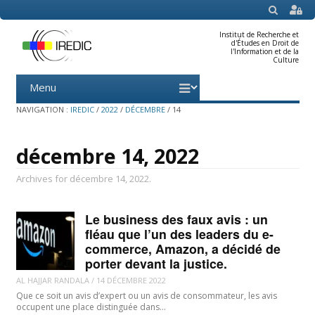
SEARCH
Institut de Recherche et
d'Études en Droit de
l'Information et de la
Culture
Menu
Skip
to
content
NAVIGATION :
IREDIC
/
2022
/
DÉCEMBRE
/
14
décembre 14, 2022
Archives for décembre 14, 2022.
Le business des faux avis : un
fléau que l’un des leaders du e-
commerce, Amazon, a décidé de
porter devant la justice.
AL HAJJAR RANDALA
/
14 DÉCEMBRE 2022
Que ce soit un avis d’expert ou un avis de consommateur, les avis
occupent une place distinguée dans…