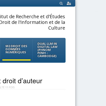
SEARCH
titut de Recherche et d'Études
Droit de l'Information et de la
Culture
DUAL LLM IN
M2 DROIT DES
DIGITAL LAW
DONNÉES
(PHNOM
NUMÉRIQUES
PENH –
CAMBODGE)
 droit d’auteur
TÉ 11 FOIS