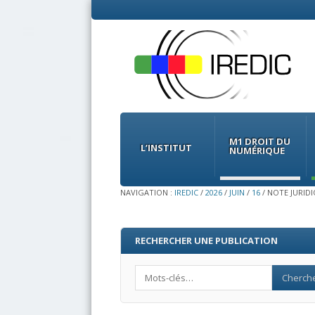
Menu
Skip
to
M1 DROIT DU
content
L’INSTITUT
NUMÉRIQUE
NAVIGATION :
IREDIC
/
2026
/
JUIN
/
16
/
NOTE JURIDI
RECHERCHER UNE PUBLICATION
Search