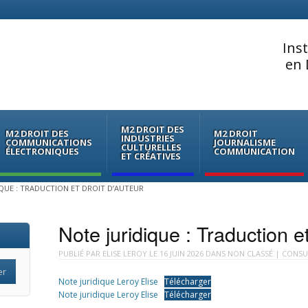
Ins
en 
M2 DROIT DES
M2 DROIT DES
M2 DROIT
INDUSTRIES
COMMUNICATIONS
JOURNALISME
CULTURELLES
ÉLECTRONIQUES
COMMUNICATION
ET CRÉATIVES
QUE : TRADUCTION ET DROIT D’AUTEUR
Note juridique : Traduction et
PUBLIÉ PAR
ELISE LEROY
LE
16 JUIN 2026
DANS
NON CLASSÉ
| CONSUL
Note juridique Leroy Elise
Télécharger
Note juridique Leroy Elise
Télécharger