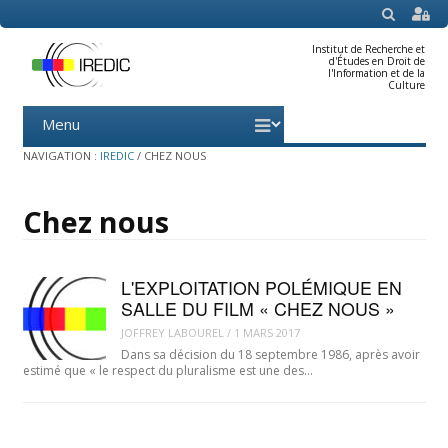
SEARCH
Institut de Recherche et
d'Études en Droit de
l'Information et de la
Culture
Menu
Skip
to
content
NAVIGATION :
IREDIC
/
CHEZ NOUS
Chez nous
L'EXPLOITATION POLÉMIQUE EN
SALLE DU FILM « CHEZ NOUS »
JOFFREY LABOUREL
/
1 MARS 2017
Dans sa décision du 18 septembre 1986, après avoir
estimé que « le respect du pluralisme est une des…