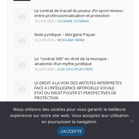
Le contrat de travail du joueur d’e‑sport mineur :
entre professionnalisation et protection
16 JUIN 2026
/
SUZANNE GOSMAIN
Note juridique – Morgane Payan
16 JUIN 2026
/
MORGANE PAYAN
Le “contrat 360” en droit de la musique :
anatomie d’un mythe juridique
16 JUIN 2026
/
JULIE DEICHELBOHRER
LE DROIT A LA VOIX DES ARTISTES-INTERPRETES
FACE A L’INTELLIGENCE ARTIFICIELLE VOCALE :
ETAT DU DROIT POSITIF ET PERSPECTIVES DE
PROTECTION
16 JUIN 2026
/
ANDREA FRANCA MARQUES FRUTUOSO
Nous utilisons des cookies pour vous garantir la meilleure
expérience sur notre site web. Vous acceptez leur utilisation
en poursuivant la navigation.
© 2026
IREDIC
-
Mentions Légales
J'ACCEPTE
Menu