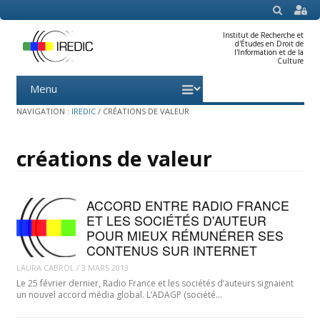
SEARCH
Institut de Recherche et
d'Études en Droit de
l'Information et de la
Culture
Menu
Skip
to
content
NAVIGATION :
IREDIC
/
CRÉATIONS DE VALEUR
créations de valeur
ACCORD ENTRE RADIO FRANCE
ET LES SOCIÉTÉS D'AUTEUR
POUR MIEUX RÉMUNÉRER SES
CONTENUS SUR INTERNET
LAURA CABROL
/
3 MARS 2013
Le 25 février dernier, Radio France et les sociétés d’auteurs signaient
un nouvel accord média global. L’ADAGP (société…