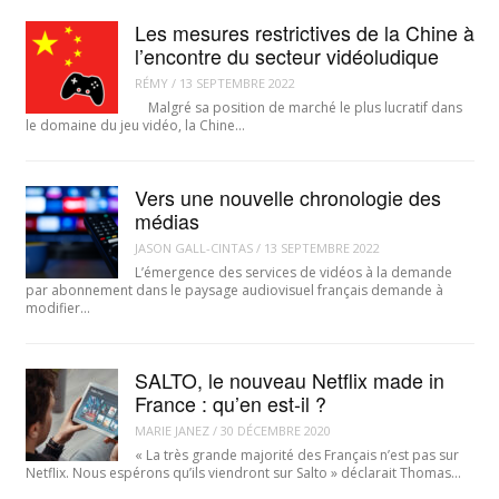
Les mesures restrictives de la Chine à
l’encontre du secteur vidéoludique
RÉMY
/
13 SEPTEMBRE 2022
Malgré sa position de marché le plus lucratif dans
le domaine du jeu vidéo, la Chine…
Vers une nouvelle chronologie des
médias
JASON GALL-CINTAS
/
13 SEPTEMBRE 2022
L’émergence des services de vidéos à la demande
par abonnement dans le paysage audiovisuel français demande à
modifier…
SALTO, le nouveau Netflix made in
France : qu’en est-il ?
MARIE JANEZ
/
30 DÉCEMBRE 2020
« La très grande majorité des Français n’est pas sur
Netflix. Nous espérons qu’ils viendront sur Salto » déclarait Thomas…