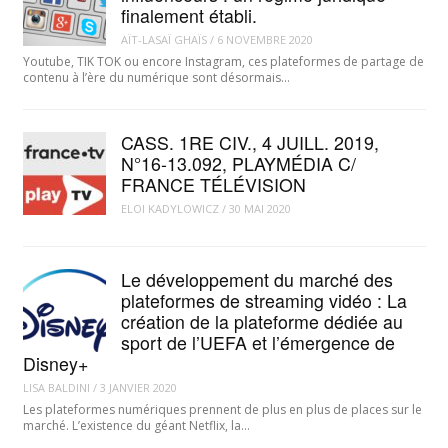
finalement établi.
AÏT-LASAÏ GHAÏS
/
6 NOVEMBRE 2020
Youtube, TIK TOK ou encore Instagram, ces plateformes de partage de
contenu à l’ère du numérique sont désormais…
CASS. 1RE CIV., 4 JUILL. 2019,
N°16-13.092, PLAYMÉDIA C/
FRANCE TÉLÉVISION
ELOI KADYLOWICZ
/
30 MAI 2020
Le développement du marché des
plateformes de streaming vidéo : La
création de la plateforme dédiée au
sport de l’UEFA et l’émergence de
Disney+
LISA BALDINI
/
3 JANVIER 2020
Les plateformes numériques prennent de plus en plus de places sur le
marché. L’existence du géant Netflix, la…