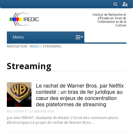
SEARCH
Institut de Recherche et
d'Études en Droit de
l'Information et de la
Culture
Menu
Skip
to
content
NAVIGATION :
IREDIC
/
STREAMING
Streaming
Le rachat de Warner Bros. par Netflix
contesté : un bras de fer juridique au
cœur des enjeux de concentration
des plateformes de streaming
INES FERHAT
/
27 JANVIER 2026
par Inès FERHAT, étudiante du Master 2 Droit des communications
électroniques Le projet de rachat de Warner Bros.…