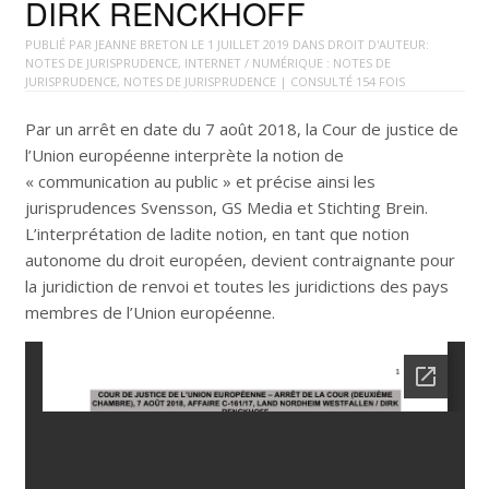
DIRK RENCKHOFF
PUBLIÉ PAR
JEANNE BRETON
LE
1 JUILLET 2019
DANS
DROIT D'AUTEUR:
NOTES DE JURISPRUDENCE
,
INTERNET / NUMÉRIQUE : NOTES DE
JURISPRUDENCE
,
NOTES DE JURISPRUDENCE
| CONSULTÉ 154 FOIS
Par un arrêt en date du 7 août 2018, la Cour de justice de
l’Union européenne interprète la notion de
« communication au public » et précise ainsi les
jurisprudences Svensson, GS Media et Stichting Brein.
L’interprétation de ladite notion, en tant que notion
autonome du droit européen, devient contraignante pour
la juridiction de renvoi et toutes les juridictions des pays
membres de l’Union européenne.