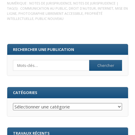
NUMÉRIQUE : NOTES DE JURISPRUDENCE
,
NOTES DE JURISPRUDENCE
|
TAG(S) :
COMMUNICATION AU PUBLIC
,
DROIT D'AUTEUR
,
INTERNET
,
MISE EN
LIGNE
,
PHOTOGRAPHIE LIBREMENT ACCESSIBLE
,
PROPRIÉTÉ
INTELLECTUELLE
,
PUBLIC NOUVEAU
RECHERCHER UNE PUBLICATION
Search
CATÉGORIES
Catégories
TRAVAUX RÉCENTS