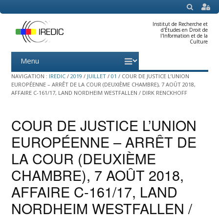
SEARCH
Institut de Recherche et
d'Études en Droit de
l'Information et de la
Culture
Menu
Skip
to
content
NAVIGATION :
IREDIC
/
2019
/
JUILLET
/
01
/
COUR DE JUSTICE L’UNION
EUROPÉENNE – ARRÊT DE LA COUR (DEUXIÈME CHAMBRE), 7 AOÛT 2018,
AFFAIRE C-161/17, LAND NORDHEIM WESTFALLEN / DIRK RENCKHOFF
COUR DE JUSTICE L’UNION
EUROPÉENNE – ARRÊT DE
LA COUR (DEUXIÈME
CHAMBRE), 7 AOÛT 2018,
AFFAIRE C-161/17, LAND
NORDHEIM WESTFALLEN /