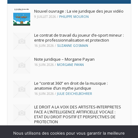
Nouvel ouvrage : La vie juridique des jeux vidéo
9 JUILLET 2026
/
PHILIPPE MOURON
Le contrat de travail du joueur d’e‑sport mineur :
entre professionnalisation et protection
16 JUIN 2026
/
SUZANNE GOSMAIN
Note juridique – Morgane Payan
16 JUIN 2026
/
MORGANE PAYAN
Le “contrat 360” en droit de la musique :
anatomie d’un mythe juridique
16 JUIN 2026
/
JULIE DEICHELBOHRER
LE DROIT A LA VOIX DES ARTISTES-INTERPRETES
FACE A L’INTELLIGENCE ARTIFICIELLE VOCALE :
ETAT DU DROIT POSITIF ET PERSPECTIVES DE
PROTECTION
16 JUIN 2026
/
ANDREA FRANCA MARQUES FRUTUOSO
Nous utilisons des cookies pour vous garantir la meilleure