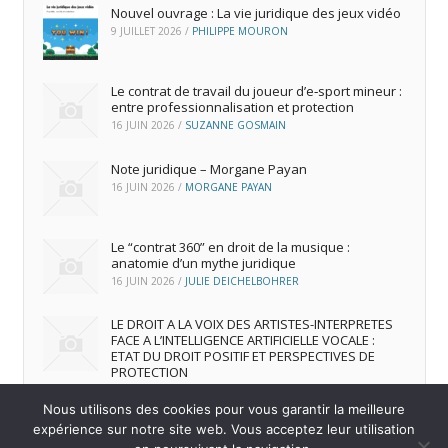
Nouvel ouvrage : La vie juridique des jeux vidéo
9 JUILLET 2026
/
PHILIPPE MOURON
Le contrat de travail du joueur d’e‑sport mineur :
entre professionnalisation et protection
16 JUIN 2026
/
SUZANNE GOSMAIN
Note juridique – Morgane Payan
16 JUIN 2026
/
MORGANE PAYAN
Le “contrat 360” en droit de la musique :
anatomie d’un mythe juridique
16 JUIN 2026
/
JULIE DEICHELBOHRER
LE DROIT A LA VOIX DES ARTISTES-INTERPRETES
FACE A L’INTELLIGENCE ARTIFICIELLE VOCALE :
ETAT DU DROIT POSITIF ET PERSPECTIVES DE
PROTECTION
16 JUIN 2026
/
ANDREA FRANCA MARQUES FRUTUOSO
Nous utilisons des cookies pour vous garantir la meilleure
expérience sur notre site web. Vous acceptez leur utilisation