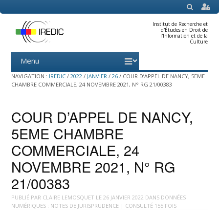
SEARCH
Institut de Recherche et
d'Études en Droit de
l'Information et de la
Culture
Menu
Skip
to
content
NAVIGATION :
IREDIC
/
2022
/
JANVIER
/
26
/
COUR D’APPEL DE NANCY, 5EME
CHAMBRE COMMERCIALE, 24 NOVEMBRE 2021, N° RG 21/00383
COUR D’APPEL DE NANCY,
5EME CHAMBRE
COMMERCIALE, 24
NOVEMBRE 2021, N° RG
21/00383
PUBLIÉ PAR
CLAIRE LEMOSQUET
LE
26 JANVIER 2022
DANS
DONNÉES
NUMÉRIQUES : NOTES DE JURISPRUDENCE
| CONSULTÉ 155 FOIS