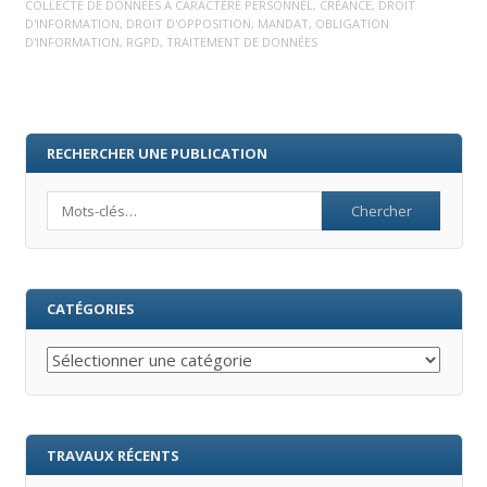
COLLECTE DE DONNÉES À CARACTÈRE PERSONNEL
,
CRÉANCE
,
DROIT
D'INFORMATION
,
DROIT D'OPPOSITION
,
MANDAT
,
OBLIGATION
D'INFORMATION
,
RGPD
,
TRAITEMENT DE DONNÉES
RECHERCHER UNE PUBLICATION
Search
CATÉGORIES
Catégories
TRAVAUX RÉCENTS