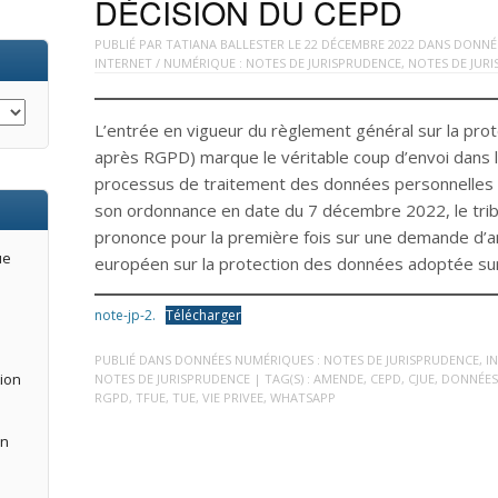
DÉCISION DU CEPD
PUBLIÉ PAR
TATIANA BALLESTER
LE
22 DÉCEMBRE 2022
DANS
DONNÉE
INTERNET / NUMÉRIQUE : NOTES DE JURISPRUDENCE
,
NOTES DE JUR
L’entrée en vigueur du règlement général sur la pro
après RGPD) marque le véritable coup d’envoi dans la
processus de traitement des données personnelles de
son ordonnance en date du 7 décembre 2022, le trib
prononce pour la première fois sur une demande d’an
ue
européen sur la protection des données adoptée s
note-jp-2.
Télécharger
PUBLIÉ DANS
DONNÉES NUMÉRIQUES : NOTES DE JURISPRUDENCE
,
I
tion
NOTES DE JURISPRUDENCE
| TAG(S) :
AMENDE
,
CEPD
,
CJUE
,
DONNÉES
RGPD
,
TFUE
,
TUE
,
VIE PRIVEE
,
WHATSAPP
an