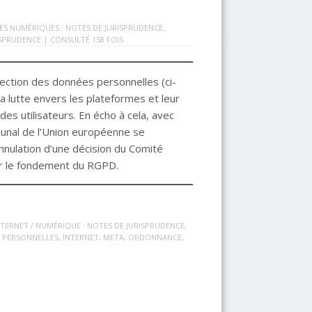
S NUMÉRIQUES : NOTES DE JURISPRUDENCE
,
ISPRUDENCE
| CONSULTÉ 158 FOIS
tection des données personnelles (ci-
 lutte envers les plateformes et leur
s utilisateurs. En écho à cela, avec
unal de l’Union européenne se
nulation d’une décision du Comité
ur le fondement du RGPD.
NTERNET / NUMÉRIQUE : NOTES DE JURISPRUDENCE
,
 PERSONNELLES
,
INTERNET
,
META
,
ORDONNANCE
,