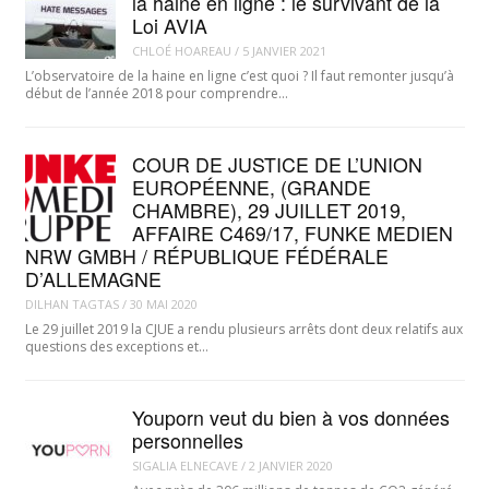
la haine en ligne : le survivant de la
Loi AVIA
CHLOÉ HOAREAU
/
5 JANVIER 2021
L’observatoire de la haine en ligne c’est quoi ? Il faut remonter jusqu’à
début de l’année 2018 pour comprendre…
COUR DE JUSTICE DE L’UNION
EUROPÉENNE, (GRANDE
CHAMBRE), 29 JUILLET 2019,
AFFAIRE C469/17, FUNKE MEDIEN
NRW GMBH / RÉPUBLIQUE FÉDÉRALE
D’ALLEMAGNE
DILHAN TAGTAS
/
30 MAI 2020
Le 29 juillet 2019 la CJUE a rendu plusieurs arrêts dont deux relatifs aux
questions des exceptions et…
Youporn veut du bien à vos données
personnelles
SIGALIA ELNECAVE
/
2 JANVIER 2020