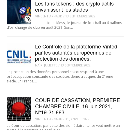
Les fans tokens : des crypto actifs
envahissent les stades
VINCENT ARNAUD
/
13 SEPTEMBRE 2022
Lionel Messi, le joueur de football au 6 ballons
d’or, change de club en août 2021. Son…
Le Contrôle de la plateforme Vinted
par les autorités européennes de
protection des données.
NAÏRI JULIETTE
/
13 SEPTEMBRE 2022
La protection des données personnelles correspond à une
préoccupation constante des sociétés démocratiques du 21ème
siècle. En France,…
COUR DE CASSATION, PREMIERE
CHAMBRE CIVILE, 16 juin 2021,
N°19-21.663
VINCENT ARNAUD
/
31 JANVIER 2022
La Cour de cassation, par cette décision éclairante, se veut mettre un