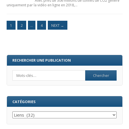
Avec près de 306 millions de tonnes de CO2 généré
uniquement par la vidéo en ligne en 2018,…
1
2
…
4
NEXT
→
RECHERCHER UNE PUBLICATION
Search
CATÉGORIES
Catégories