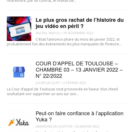
restreindre, par un contrat, le réseau de…
Le plus gros rachat de l’histoire du
jeu vidéo en péril ?
RACHEL NAPOLI
/
29 NOVEMBRE 2022
C’était l’annonce phare du mois de janvier 2022, et
probablement l’un des évènements les plus marquants de l’histoire…
COUR D’APPEL DE TOULOUSE –
CHAMBRE 03 – 13 JANVIER 2022 –
N° 22/2022
JULIEN JACQUET
/
2 FÉVRIER 2022
La Cour d’appel de Toulouse s’est prononcée en faveur d’un chenil
souhaitant voir supprimer un avis sur son…
Peut-on faire confiance à l’application
Yuka ?
AMANDINE JACQUETON
/
26 JANVIER 2022