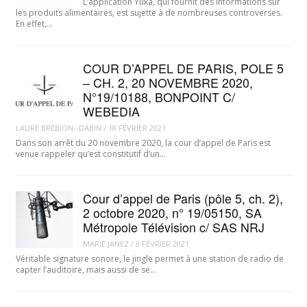
L’application Yuka, qui fournit des informations sur
les produits alimentaires, est sujette à de nombreuses controverses.
En effet,…
COUR D’APPEL DE PARIS, POLE 5
– CH. 2, 20 NOVEMBRE 2020,
N°19/10188, BONPOINT C/
WEBEDIA
LAURE BREBION--DABIN
/
18 FÉVRIER 2021
Dans son arrêt du 20 novembre 2020, la cour d’appel de Paris est
venue rappeler qu’est constitutif d’un…
Cour d’appel de Paris (pôle 5, ch. 2),
2 octobre 2020, n° 19/05150, SA
Métropole Télévision c/ SAS NRJ
MARIE JANEZ
/
8 FÉVRIER 2021
Véritable signature sonore, le jingle permet à une station de radio de
capter l’auditoire, mais aussi de se…