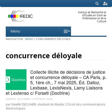
SEARCH
Institut de Recherche et
d'Études en Droit de
l'Information et de la
Culture
Menu
Skip
to
content
NAVIGATION :
IREDIC
/
CONCURRENCE DÉLOYALE
concurrence déloyale
Collecte illicite de décisions de justice
et concurrence déloyale – CA Paris, p.
5, 1ère ch., 7 mai 2025, Éd. Dalloz,
Lexbase, LexisNexis, Lamy Liaisons
et Lextenso c/ Forseti (Doctrine)
NAWFEL DJOUABRI
/
4 FÉVRIER 2026
par Nawfel DJOUABRI, étudiant du Master 2 Droit des communications
électroniques