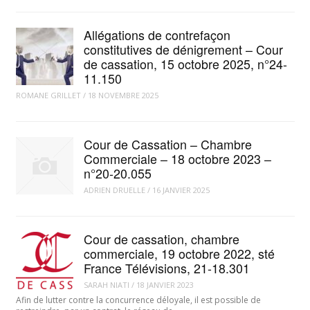
Allégations de contrefaçon
constitutives de dénigrement – Cour
de cassation, 15 octobre 2025, n°24-
11.150
ROMANE GRILLET
/
18 NOVEMBRE 2025
Cour de Cassation – Chambre
Commerciale – 18 octobre 2023 –
n°20-20.055
ADRIEN DRUELLE
/
16 JANVIER 2025
Cour de cassation, chambre
commerciale, 19 octobre 2022, sté
France Télévisions, 21-18.301
SARAH NIATI
/
18 JANVIER 2023
Afin de lutter contre la concurrence déloyale, il est possible de